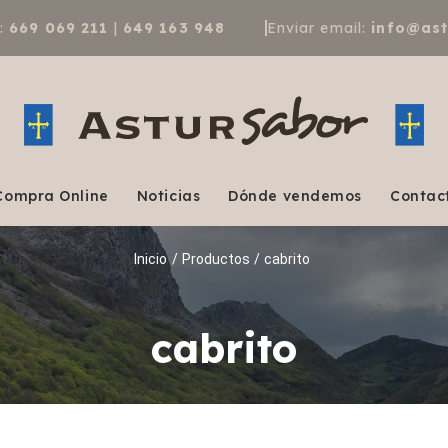
a:
669 069 211
|
649 163 948
Enviar email:
info@as
Compra Online
Noticias
Dónde vendemos
Contac
Inicio
/
Productos
/
cabrito
cabrito