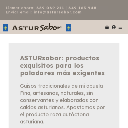
Saltar
Llamar ahora:
669 069 211
|
649 163 948
al
Enviar email:
info@astursabor.com
contenido
Me
ASTURsabor: productos
exquisitos para los
paladares más exigentes
Guisos tradicionales de mi abuela
Fina, artesanos, naturales, sin
conservantes y elaborados con
caldos asturianos. Apostamos por
el producto raza autóctona
asturiana.