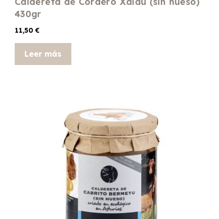
Caldereta de Cordero Xaldu (sin hueso)
430gr
11,50
€
Leer más