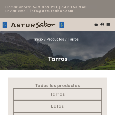
Saltar
Llamar ahora:
669 069 211
|
649 163 948
al
Enviar email:
info@astursabor.com
contenido
Me
Inicio
/
Productos
/
Tarros
Tarros
Todos los productos
Tarros
Latas