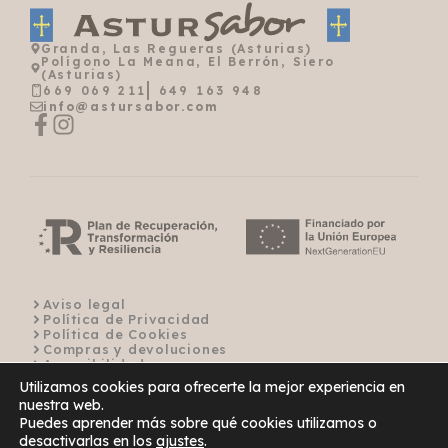
Granda, Las Regueras (Asturias)
Polígono La Meana, El Berrón, Siero
(Asturias)
669 069 211
649 163 948
info@astursabor.com
Aviso legal
Política de Privacidad
Política de Cookies
Compras y devoluciones
Accesibilidad
Mapa del Sitio
Utilizamos cookies para ofrecerte la mejor experiencia en
nuestra web.
Puedes aprender más sobre qué cookies utilizamos o
desactivarlas en los
ajustes
.
© 2026 AsturSabor • Diseño y Desarrollo