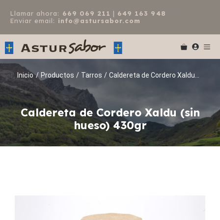
Saltar
Llamar ahora:
669 069 211
|
649 163 948
al
Enviar email:
info@astursabor.com
contenido
Me
Inicio
/
Productos
/
Tarros
/
Caldereta de Cordero Xaldu...
Caldereta de Cordero Xaldu (sin
hueso) 430gr