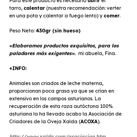
Para este producto es necesario
abrir
el
tarro,
calentar
(nuestra recomendación: verter
en una pota y calentar a fuego lento) y
comer
.
Peso Neto:
430gr
(sin hueso)
«Elaboramos productos exquisitos, para los
paladares más exigentes».
mi abuela, Fina.
+INFO:
Animales son criados de leche materna,
proporcionan poca grasa ya que se crían en
extensivo en los campos asturianos. La
recuperación de esta raza autóctona 100%
asturiana la ha llevado acabo la Asociación de
Criadores de la Oveja Xalda (
ACOXA
).
http://www.xalda.com/asociacion.htm