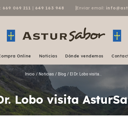
a:
669 069 211
|
649 163 948
Enviar email:
info@as
Compra Online
Noticias
Dónde vendemos
Contac
Inicio
/
Noticias
/
Blog
/
El Dr. Lobo visita...
Dr. Lobo visita AsturS