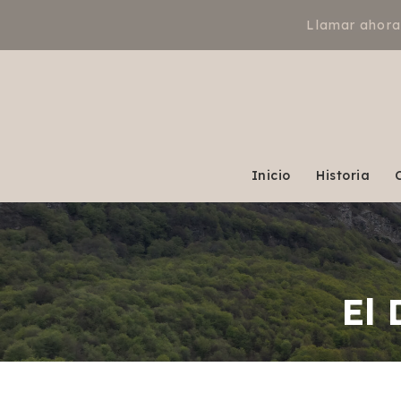
Saltar
Llamar ahor
al
contenido
Inicio
Historia
El 