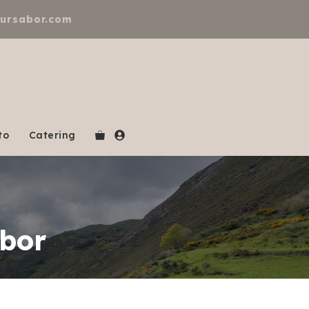
tursabor.com
to
Catering
abor