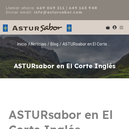
Saltar
Llamar ahora:
669 069 211
|
649 163 948
al
Enviar email:
info@astursabor.com
contenido
Me
Inicio
/
Noticias
/
Blog
/
ASTURsabor en El Corte...
ASTURsabor en El Corte Inglés
ASTURsabor en El